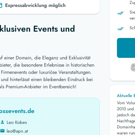
Zu
Expressabwicklung möglich
Si
ver
xklusiven Events und
Sc
uf einer Domain, die Eleganz und Exklusivität
bieter, die besondere Erlebnisse in historischen
Firmenevents oder luxuriöse Veranstaltungen.
t und hinterlässt einen bleibenden Eindruck bei
 als Premium-Anbieter im Eventbereich!
Aktuelle
Vom Volu
2010 und 
ossevents.de
jedoch da
Nachfrage 
Leo Kobes
Domainhan
leo@apn.at
waren run