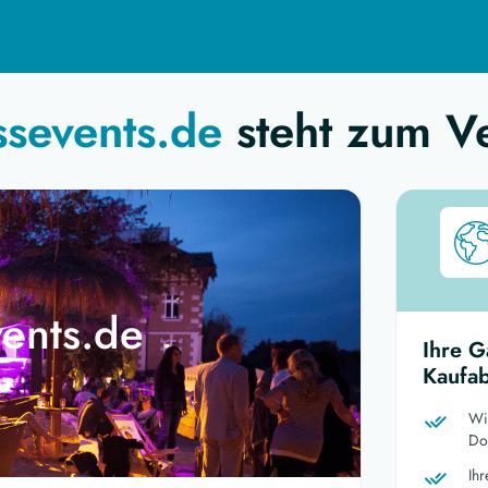
ssevents.de
steht zum V
vents.de
Ihre G
Kaufab
Wi
Dom
Ih