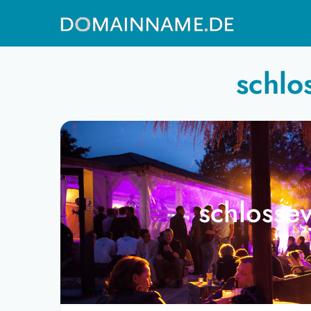
schlo
schlosse